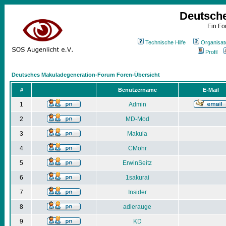
Deutsch
Ein Fo
Technische Hilfe
Organisat
Profil
Deutsches Makuladegeneration-Forum Foren-Übersicht
#
Benutzername
E-Mail
1
Admin
2
MD-Mod
3
Makula
4
CMohr
5
ErwinSeitz
6
1sakurai
7
Insider
8
adlerauge
9
KD