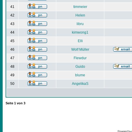
41
timmeier
42
Helen
43
libru
44
kimwong1
45
Elli
46
Wolf Müller
47
Flewdur
48
Guido
49
blume
50
AngelikaS
Seite
1
von
3
Powered by