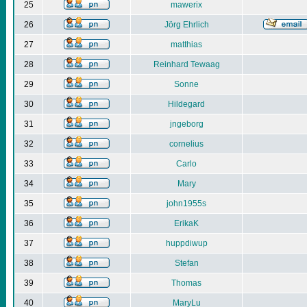
25
mawerix
26
Jörg Ehrlich
27
matthias
28
Reinhard Tewaag
29
Sonne
30
Hildegard
31
jngeborg
32
cornelius
33
Carlo
34
Mary
35
john1955s
36
ErikaK
37
huppdiwup
38
Stefan
39
Thomas
40
MaryLu