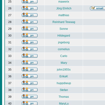
25
mawerix
26
Jörg Ehrlich
27
matthias
28
Reinhard Tewaag
29
Sonne
30
Hildegard
31
jngeborg
32
cornelius
33
Carlo
34
Mary
35
john1955s
36
ErikaK
37
huppdiwup
38
Stefan
39
Thomas
40
MaryLu