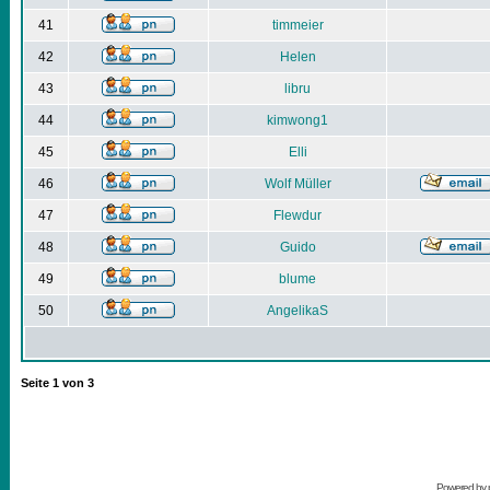
41
timmeier
42
Helen
43
libru
44
kimwong1
45
Elli
46
Wolf Müller
47
Flewdur
48
Guido
49
blume
50
AngelikaS
Seite
1
von
3
Powered by