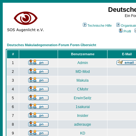
Deutsch
Ein Fo
Technische Hilfe
Organisat
Profil
Deutsches Makuladegeneration-Forum Foren-Übersicht
#
Benutzername
E-Mail
1
Admin
2
MD-Mod
3
Makula
4
CMohr
5
ErwinSeitz
6
1sakurai
7
Insider
8
adlerauge
9
KD