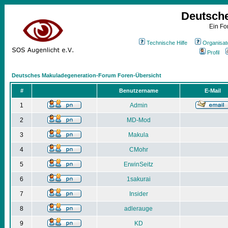
Deutsch
Ein Fo
Technische Hilfe
Organisat
Profil
Deutsches Makuladegeneration-Forum Foren-Übersicht
#
Benutzername
E-Mail
1
Admin
2
MD-Mod
3
Makula
4
CMohr
5
ErwinSeitz
6
1sakurai
7
Insider
8
adlerauge
9
KD