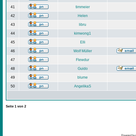
41
timmeier
42
Helen
43
libru
44
kimwong1
45
Elli
46
Wolf Müller
47
Flewdur
48
Guido
49
blume
50
AngelikaS
Seite
1
von
2
Powered by