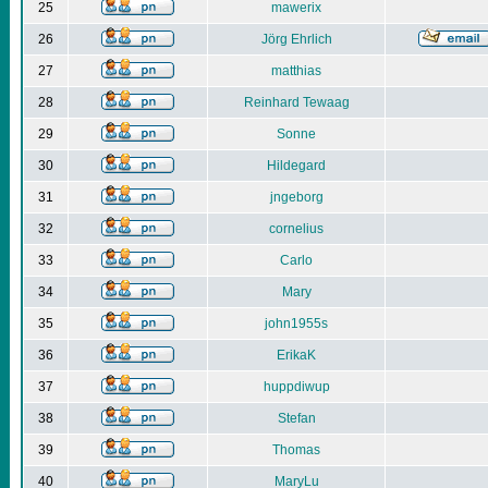
25
mawerix
26
Jörg Ehrlich
27
matthias
28
Reinhard Tewaag
29
Sonne
30
Hildegard
31
jngeborg
32
cornelius
33
Carlo
34
Mary
35
john1955s
36
ErikaK
37
huppdiwup
38
Stefan
39
Thomas
40
MaryLu