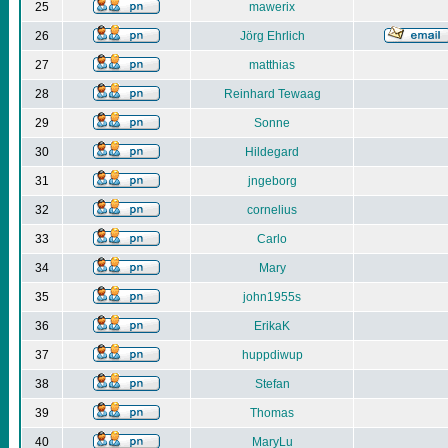
25
mawerix
26
Jörg Ehrlich
27
matthias
28
Reinhard Tewaag
29
Sonne
30
Hildegard
31
jngeborg
32
cornelius
33
Carlo
34
Mary
35
john1955s
36
ErikaK
37
huppdiwup
38
Stefan
39
Thomas
40
MaryLu