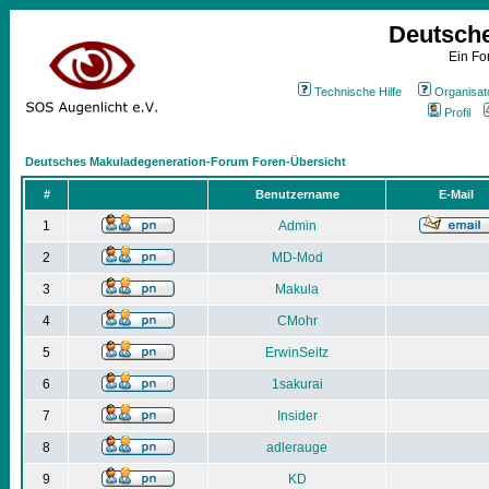
Deutsch
Ein Fo
Technische Hilfe
Organisat
Profil
Deutsches Makuladegeneration-Forum Foren-Übersicht
#
Benutzername
E-Mail
1
Admin
2
MD-Mod
3
Makula
4
CMohr
5
ErwinSeitz
6
1sakurai
7
Insider
8
adlerauge
9
KD