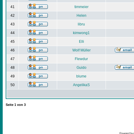
41
timmeier
42
Helen
43
libru
44
kimwong1
45
Elli
46
Wolf Müller
47
Flewdur
48
Guido
49
blume
50
AngelikaS
Seite
1
von
3
Powered by