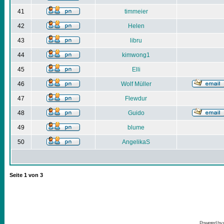
41
timmeier
42
Helen
43
libru
44
kimwong1
45
Elli
46
Wolf Müller
47
Flewdur
48
Guido
49
blume
50
AngelikaS
Seite
1
von
3
Powered by