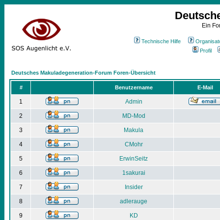
Deutsch
Ein Fo
Technische Hilfe
Organisat
Profil
Deutsches Makuladegeneration-Forum Foren-Übersicht
#
Benutzername
E-Mail
1
Admin
2
MD-Mod
3
Makula
4
CMohr
5
ErwinSeitz
6
1sakurai
7
Insider
8
adlerauge
9
KD