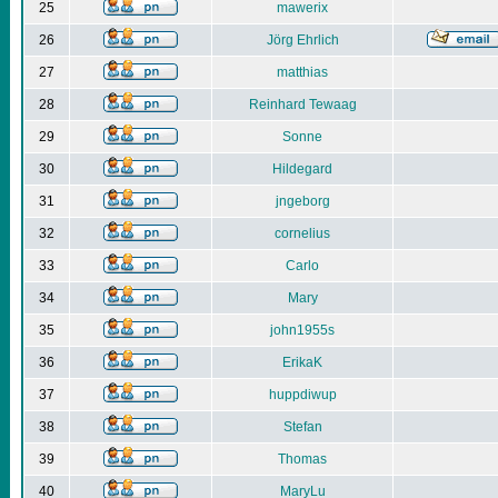
25
mawerix
26
Jörg Ehrlich
27
matthias
28
Reinhard Tewaag
29
Sonne
30
Hildegard
31
jngeborg
32
cornelius
33
Carlo
34
Mary
35
john1955s
36
ErikaK
37
huppdiwup
38
Stefan
39
Thomas
40
MaryLu