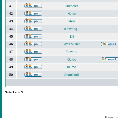
41
timmeier
42
Helen
43
libru
44
kimwong1
45
Elli
46
Wolf Müller
47
Flewdur
48
Guido
49
blume
50
AngelikaS
Seite
1
von
3
Powered by