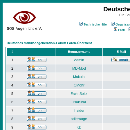
Deutsch
Ein Fo
Technische Hilfe
Organisat
Profil
Deutsches Makuladegeneration-Forum Foren-Übersicht
#
Benutzername
E-Mail
1
Admin
2
MD-Mod
3
Makula
4
CMohr
5
ErwinSeitz
6
1sakurai
7
Insider
8
adlerauge
9
KD