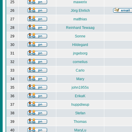
25
mawerix
26
Jörg Ehrlich
27
matthias
28
Reinhard Tewaag
29
Sonne
30
Hildegard
31
jngeborg
32
cornelius
33
Carlo
34
Mary
35
john1955s
36
ErikaK
37
huppdiwup
38
Stefan
39
Thomas
40
MaryLu