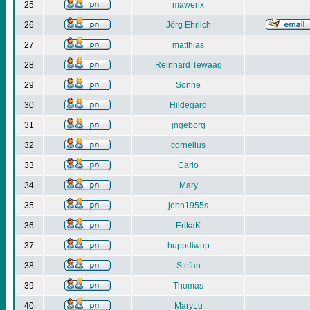
25
mawerix
26
Jörg Ehrlich
27
matthias
28
Reinhard Tewaag
29
Sonne
30
Hildegard
31
jngeborg
32
cornelius
33
Carlo
34
Mary
35
john1955s
36
ErikaK
37
huppdiwup
38
Stefan
39
Thomas
40
MaryLu