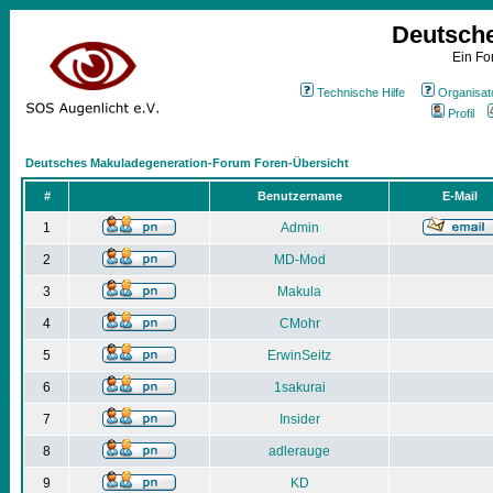
Deutsch
Ein Fo
Technische Hilfe
Organisat
Profil
Deutsches Makuladegeneration-Forum Foren-Übersicht
#
Benutzername
E-Mail
1
Admin
2
MD-Mod
3
Makula
4
CMohr
5
ErwinSeitz
6
1sakurai
7
Insider
8
adlerauge
9
KD