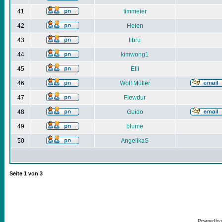
41
timmeier
42
Helen
43
libru
44
kimwong1
45
Elli
46
Wolf Müller
47
Flewdur
48
Guido
49
blume
50
AngelikaS
Seite
1
von
3
Powered by