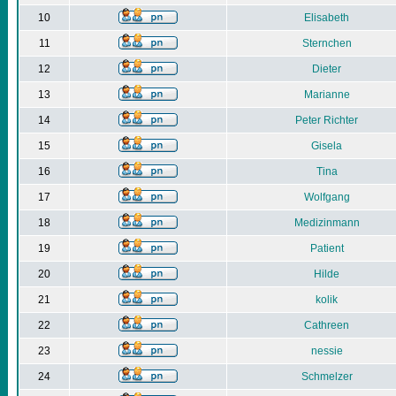
10
Elisabeth
11
Sternchen
12
Dieter
13
Marianne
14
Peter Richter
15
Gisela
16
Tina
17
Wolfgang
18
Medizinmann
19
Patient
20
Hilde
21
kolik
22
Cathreen
23
nessie
24
Schmelzer