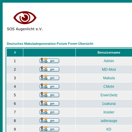
Deutsches Makuladegeneration-Forum Foren-Übersicht
#
Benutzername
1
Admin
2
MD-Mod
3
Makula
4
CMohr
5
ErwinSeitz
6
1sakurai
7
Insider
8
adlerauge
9
KD