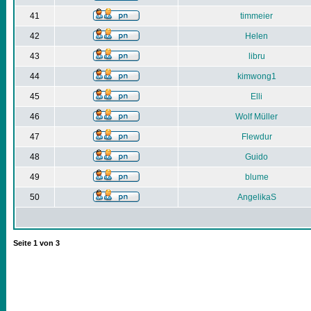
41
timmeier
42
Helen
43
libru
44
kimwong1
45
Elli
46
Wolf Müller
47
Flewdur
48
Guido
49
blume
50
AngelikaS
Seite
1
von
3