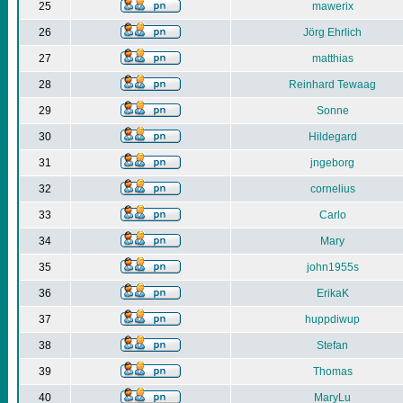
25
mawerix
26
Jörg Ehrlich
27
matthias
28
Reinhard Tewaag
29
Sonne
30
Hildegard
31
jngeborg
32
cornelius
33
Carlo
34
Mary
35
john1955s
36
ErikaK
37
huppdiwup
38
Stefan
39
Thomas
40
MaryLu