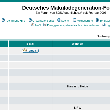
Deutsches Makuladegeneration-F
Ein Forum von SOS Augenlicht e.V. seit Februar 2006
Technische Hilfe
Organisatorisches
Suchen
Mitgliederliste
Benutze
Profil
Einloggen, um private Nachrichten zu lesen
Log
Sortierun
E-Mail
Wohnort
Harz und Heide
NRW