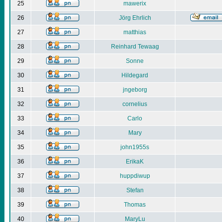
25
mawerix
26
Jörg Ehrlich
27
matthias
28
Reinhard Tewaag
29
Sonne
30
Hildegard
31
jngeborg
32
cornelius
33
Carlo
34
Mary
35
john1955s
36
ErikaK
37
huppdiwup
38
Stefan
39
Thomas
40
MaryLu