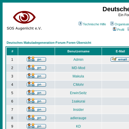
Deutsch
Ein Fo
Technische Hilfe
Organisat
Profil
Deutsches Makuladegeneration-Forum Foren-Übersicht
#
Benutzername
E-Mail
1
Admin
2
MD-Mod
3
Makula
4
CMohr
5
ErwinSeitz
6
1sakurai
7
Insider
8
adlerauge
9
KD