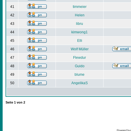
41
timmeier
42
Helen
43
libru
44
kimwong1
45
Elli
46
Wolf Müller
47
Flewdur
48
Guido
49
blume
50
AngelikaS
Seite
1
von
2
Powered by