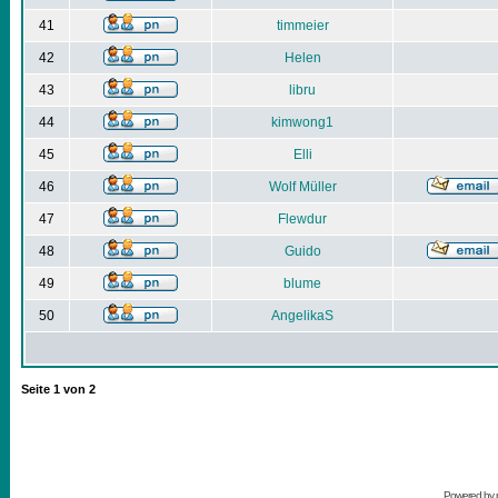
41
timmeier
42
Helen
43
libru
44
kimwong1
45
Elli
46
Wolf Müller
47
Flewdur
48
Guido
49
blume
50
AngelikaS
Seite
1
von
2
Powered by