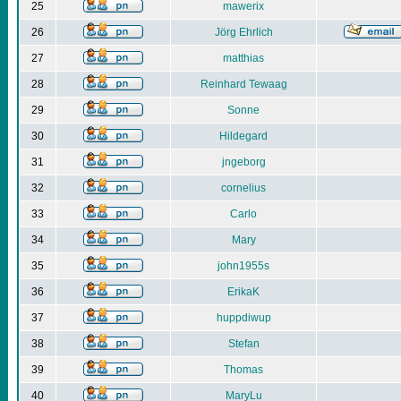
25
mawerix
26
Jörg Ehrlich
27
matthias
28
Reinhard Tewaag
29
Sonne
30
Hildegard
31
jngeborg
32
cornelius
33
Carlo
34
Mary
35
john1955s
36
ErikaK
37
huppdiwup
38
Stefan
39
Thomas
40
MaryLu