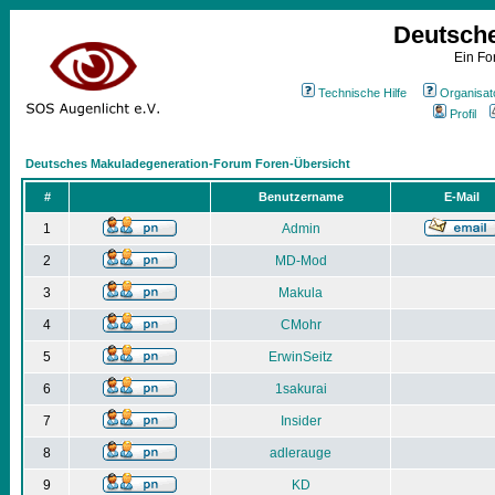
Deutsch
Ein Fo
Technische Hilfe
Organisat
Profil
Deutsches Makuladegeneration-Forum Foren-Übersicht
#
Benutzername
E-Mail
1
Admin
2
MD-Mod
3
Makula
4
CMohr
5
ErwinSeitz
6
1sakurai
7
Insider
8
adlerauge
9
KD