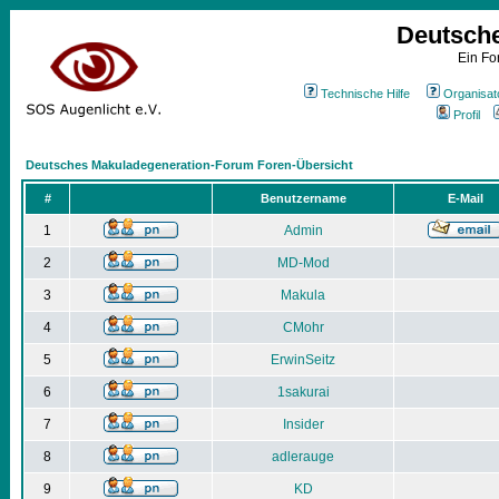
Deutsch
Ein Fo
Technische Hilfe
Organisat
Profil
Deutsches Makuladegeneration-Forum Foren-Übersicht
#
Benutzername
E-Mail
1
Admin
2
MD-Mod
3
Makula
4
CMohr
5
ErwinSeitz
6
1sakurai
7
Insider
8
adlerauge
9
KD