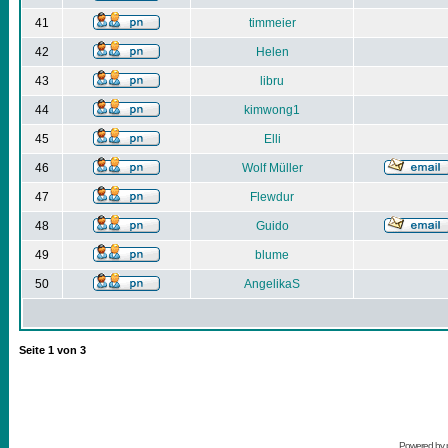
41
timmeier
42
Helen
43
libru
44
kimwong1
45
Elli
46
Wolf Müller
47
Flewdur
48
Guido
49
blume
50
AngelikaS
Seite
1
von
3
Powered by