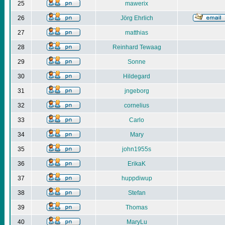
25
mawerix
26
Jörg Ehrlich
27
matthias
28
Reinhard Tewaag
29
Sonne
30
Hildegard
31
jngeborg
32
cornelius
33
Carlo
34
Mary
35
john1955s
36
ErikaK
37
huppdiwup
38
Stefan
39
Thomas
40
MaryLu