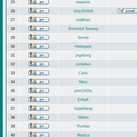
25
mawerix
26
Jörg Ehrlich
27
matthias
28
Reinhard Tewaag
29
Sonne
30
Hildegard
31
jngeborg
32
cornelius
33
Carlo
34
Mary
35
john1955s
36
ErikaK
37
huppdiwup
38
Stefan
39
Thomas
40
MaryLu