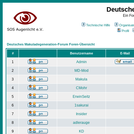
Deutsch
Ein Fo
Technische Hilfe
Organisat
Profil
Deutsches Makuladegeneration-Forum Foren-Übersicht
#
Benutzername
E-Mail
1
Admin
2
MD-Mod
3
Makula
4
CMohr
5
ErwinSeitz
6
1sakurai
7
Insider
8
adlerauge
9
KD