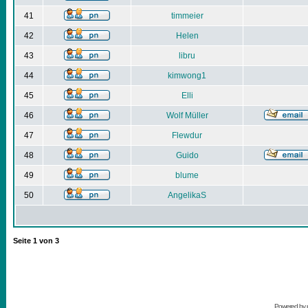
41
timmeier
42
Helen
43
libru
44
kimwong1
45
Elli
46
Wolf Müller
47
Flewdur
48
Guido
49
blume
50
AngelikaS
Seite
1
von
3
Powered by