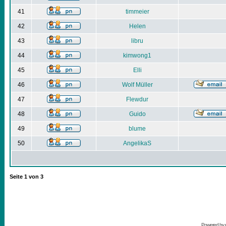
41
timmeier
42
Helen
43
libru
44
kimwong1
45
Elli
46
Wolf Müller
47
Flewdur
48
Guido
49
blume
50
AngelikaS
Seite
1
von
3
Powered by