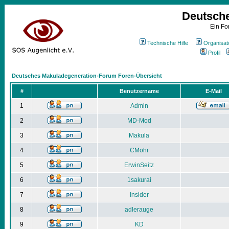
Deutsch
Ein Fo
Technische Hilfe
Organisat
Profil
Deutsches Makuladegeneration-Forum Foren-Übersicht
#
Benutzername
E-Mail
1
Admin
2
MD-Mod
3
Makula
4
CMohr
5
ErwinSeitz
6
1sakurai
7
Insider
8
adlerauge
9
KD