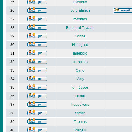
25
mawerix
26
Jörg Ehrlich
27
matthias
28
Reinhard Tewaag
29
Sonne
30
Hildegard
31
jngeborg
32
cornelius
33
Carlo
34
Mary
35
john1955s
36
ErikaK
37
huppdiwup
38
Stefan
39
Thomas
40
MaryLu