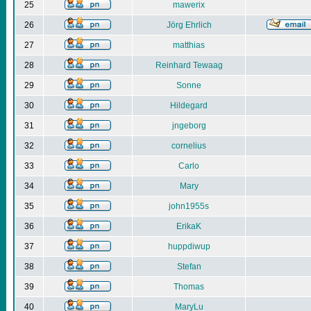
25
mawerix
26
Jörg Ehrlich
27
matthias
28
Reinhard Tewaag
29
Sonne
30
Hildegard
31
jngeborg
32
cornelius
33
Carlo
34
Mary
35
john1955s
36
ErikaK
37
huppdiwup
38
Stefan
39
Thomas
40
MaryLu