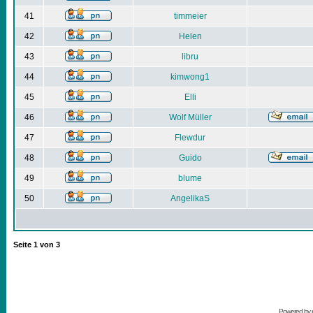
41
timmeier
42
Helen
43
libru
44
kimwong1
45
Elli
46
Wolf Müller
47
Flewdur
48
Guido
49
blume
50
AngelikaS
Seite
1
von
3
Powered by