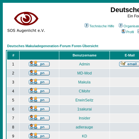
Deutsch
Ein Fo
Technische Hilfe
Organisat
Profil
Deutsches Makuladegeneration-Forum Foren-Übersicht
#
Benutzername
E-Mail
1
Admin
2
MD-Mod
3
Makula
4
CMohr
5
ErwinSeitz
6
1sakurai
7
Insider
8
adlerauge
9
KD