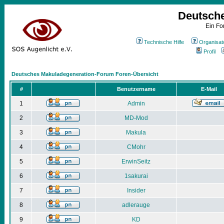
Deutsch
Ein Fo
Technische Hilfe
Organisat
Profil
Deutsches Makuladegeneration-Forum Foren-Übersicht
#
Benutzername
E-Mail
1
Admin
2
MD-Mod
3
Makula
4
CMohr
5
ErwinSeitz
6
1sakurai
7
Insider
8
adlerauge
9
KD