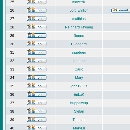
25
mawerix
26
Jörg Ehrlich
27
matthias
28
Reinhard Tewaag
29
Sonne
30
Hildegard
31
jngeborg
32
cornelius
33
Carlo
34
Mary
35
john1955s
36
ErikaK
37
huppdiwup
38
Stefan
39
Thomas
40
MaryLu