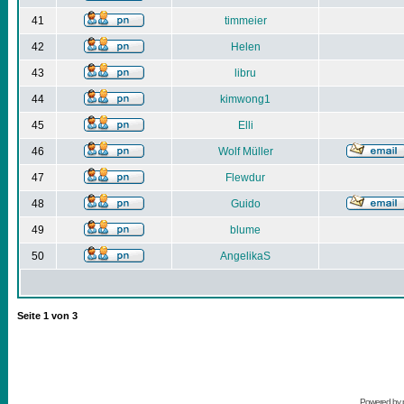
41
timmeier
42
Helen
43
libru
44
kimwong1
45
Elli
46
Wolf Müller
47
Flewdur
48
Guido
49
blume
50
AngelikaS
Seite
1
von
3
Powered by