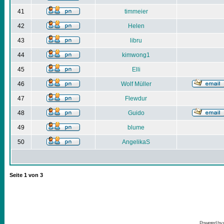
41
timmeier
42
Helen
43
libru
44
kimwong1
45
Elli
46
Wolf Müller
47
Flewdur
48
Guido
49
blume
50
AngelikaS
Seite
1
von
3
Powered by