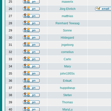
25
mawerix
26
Jörg Ehrlich
27
matthias
28
Reinhard Tewaag
29
Sonne
30
Hildegard
31
jngeborg
32
cornelius
33
Carlo
34
Mary
35
john1955s
36
ErikaK
37
huppdiwup
38
Stefan
39
Thomas
40
MaryLu