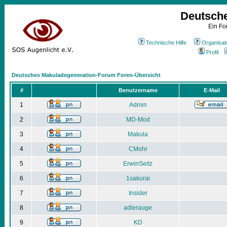
Deutsch
Ein Fo
Technische Hilfe
Organisat
Profil
Deutsches Makuladegeneration-Forum Foren-Übersicht
#
Benutzername
E-Mail
1
Admin
2
MD-Mod
3
Makula
4
CMohr
5
ErwinSeitz
6
1sakurai
7
Insider
8
adlerauge
9
KD