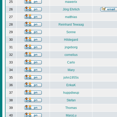
25
mawerix
26
Jörg Ehrlich
27
matthias
28
Reinhard Tewaag
29
Sonne
30
Hildegard
31
jngeborg
32
cornelius
33
Carlo
34
Mary
35
john1955s
36
ErikaK
37
huppdiwup
38
Stefan
39
Thomas
40
MaryLu