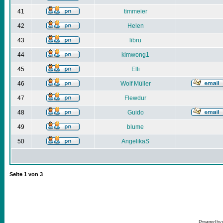
41
timmeier
42
Helen
43
libru
44
kimwong1
45
Elli
46
Wolf Müller
47
Flewdur
48
Guido
49
blume
50
AngelikaS
Seite
1
von
3
Powered by