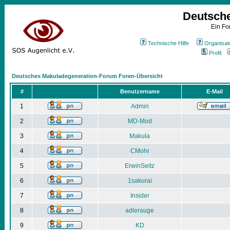
Deutsch
Ein Fo
Technische Hilfe
Organisat
Profil
Deutsches Makuladegeneration-Forum Foren-Übersicht
#
Benutzername
E-Mail
1
Admin
2
MD-Mod
3
Makula
4
CMohr
5
ErwinSeitz
6
1sakurai
7
Insider
8
adlerauge
9
KD