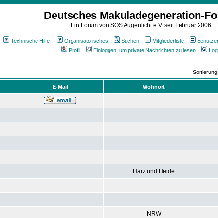
Deutsches Makuladegeneration-F
Ein Forum von SOS Augenlicht e.V. seit Februar 2006
Technische Hilfe
Organisatorisches
Suchen
Mitgliederliste
Benutze
Profil
Einloggen, um private Nachrichten zu lesen
Log
Sortierun
E-Mail
Wohnort
Harz und Heide
NRW