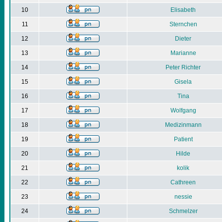
10
Elisabeth
11
Sternchen
12
Dieter
13
Marianne
14
Peter Richter
15
Gisela
16
Tina
17
Wolfgang
18
Medizinmann
19
Patient
20
Hilde
21
kolik
22
Cathreen
23
nessie
24
Schmelzer