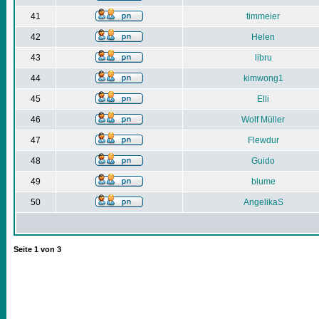
41
timmeier
42
Helen
43
libru
44
kimwong1
45
Elli
46
Wolf Müller
47
Flewdur
48
Guido
49
blume
50
AngelikaS
Seite
1
von
3