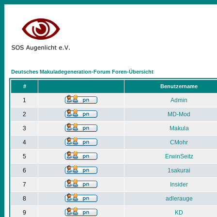
Deutsches Makuladegeneration-Forum Foren-Übersicht
#
Benutzername
1
Admin
2
MD-Mod
3
Makula
4
CMohr
5
ErwinSeitz
6
1sakurai
7
Insider
8
adlerauge
9
KD