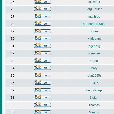
25
mawerix
26
Jörg Ehrlich
27
matthias
28
Reinhard Tewaag
29
Sonne
30
Hildegard
31
jngeborg
32
cornelius
33
Carlo
34
Mary
35
john1955s
36
ErikaK
37
huppdiwup
38
Stefan
39
Thomas
40
MaryLu