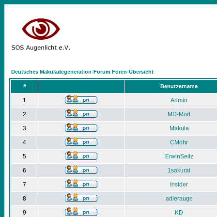
Deutsches Makuladegeneration-Forum Foren-Übersicht
#
Benutzername
1
Admin
2
MD-Mod
3
Makula
4
CMohr
5
ErwinSeitz
6
1sakurai
7
Insider
8
adlerauge
9
KD