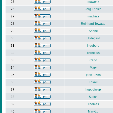
25
mawerix
26
Jörg Ehrlich
27
matthias
28
Reinhard Tewaag
29
Sonne
30
Hildegard
31
jngeborg
32
cornelius
33
Carlo
34
Mary
35
john1955s
36
ErikaK
37
huppdiwup
38
Stefan
39
Thomas
40
MaryLu