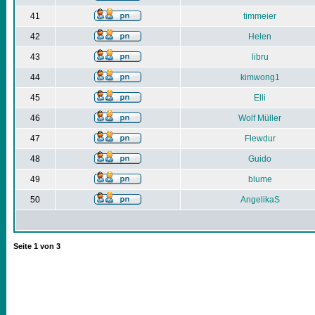
41
timmeier
42
Helen
43
libru
44
kimwong1
45
Elli
46
Wolf Müller
47
Flewdur
48
Guido
49
blume
50
AngelikaS
Seite
1
von
3