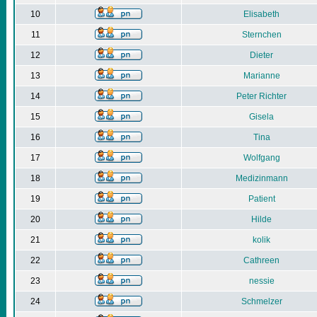
10
Elisabeth
11
Sternchen
12
Dieter
13
Marianne
14
Peter Richter
15
Gisela
16
Tina
17
Wolfgang
18
Medizinmann
19
Patient
20
Hilde
21
kolik
22
Cathreen
23
nessie
24
Schmelzer