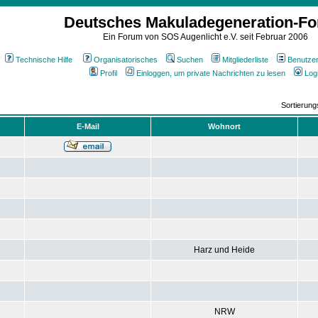
Deutsches Makuladegeneration-F
Ein Forum von SOS Augenlicht e.V. seit Februar 2006
Technische Hilfe
Organisatorisches
Suchen
Mitgliederliste
Benutze
Profil
Einloggen, um private Nachrichten zu lesen
Log
Sortierun
E-Mail
Wohnort
Harz und Heide
NRW