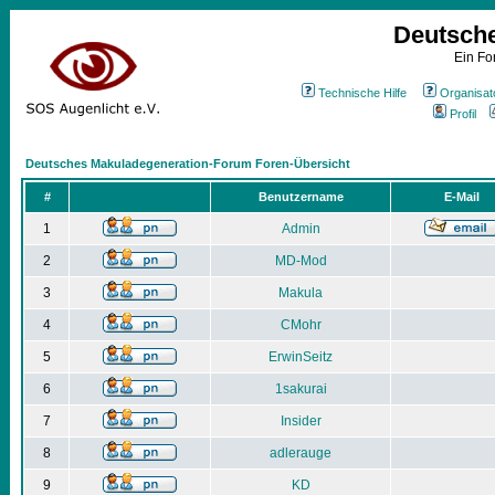
Deutsch
Ein Fo
Technische Hilfe
Organisat
Profil
Deutsches Makuladegeneration-Forum Foren-Übersicht
#
Benutzername
E-Mail
1
Admin
2
MD-Mod
3
Makula
4
CMohr
5
ErwinSeitz
6
1sakurai
7
Insider
8
adlerauge
9
KD