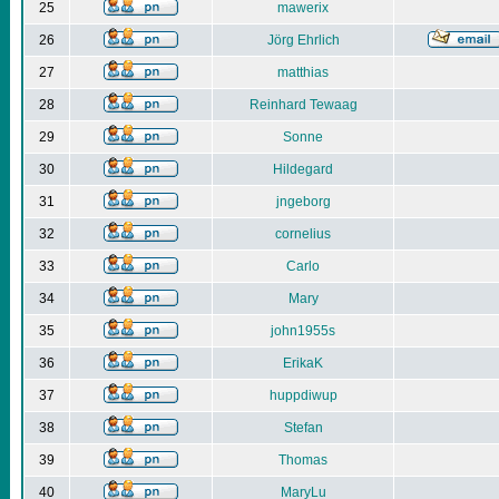
25
mawerix
26
Jörg Ehrlich
27
matthias
28
Reinhard Tewaag
29
Sonne
30
Hildegard
31
jngeborg
32
cornelius
33
Carlo
34
Mary
35
john1955s
36
ErikaK
37
huppdiwup
38
Stefan
39
Thomas
40
MaryLu