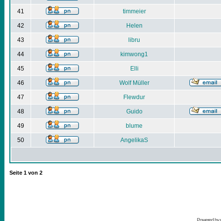
41
timmeier
42
Helen
43
libru
44
kimwong1
45
Elli
46
Wolf Müller
47
Flewdur
48
Guido
49
blume
50
AngelikaS
Seite
1
von
2
Powered by