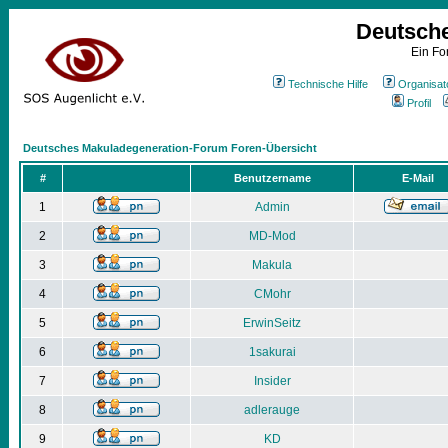
Deutsch
Ein Fo
Technische Hilfe
Organisat
Profil
Deutsches Makuladegeneration-Forum Foren-Übersicht
#
Benutzername
E-Mail
1
Admin
2
MD-Mod
3
Makula
4
CMohr
5
ErwinSeitz
6
1sakurai
7
Insider
8
adlerauge
9
KD