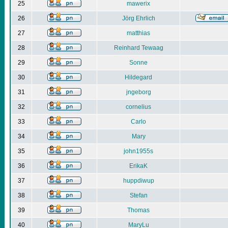
25
mawerix
26
Jörg Ehrlich
27
matthias
28
Reinhard Tewaag
29
Sonne
30
Hildegard
31
jngeborg
32
cornelius
33
Carlo
34
Mary
35
john1955s
36
ErikaK
37
huppdiwup
38
Stefan
39
Thomas
40
MaryLu