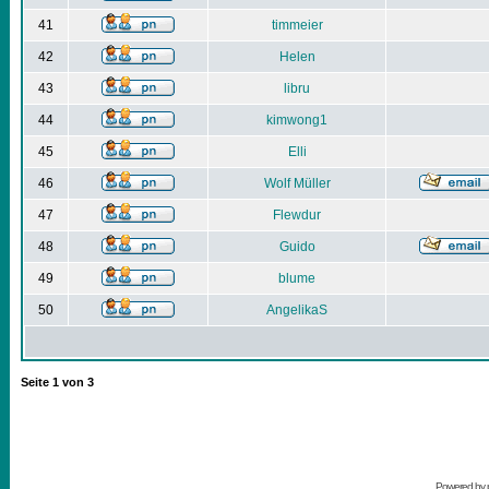
41
timmeier
42
Helen
43
libru
44
kimwong1
45
Elli
46
Wolf Müller
47
Flewdur
48
Guido
49
blume
50
AngelikaS
Seite
1
von
3
Powered by