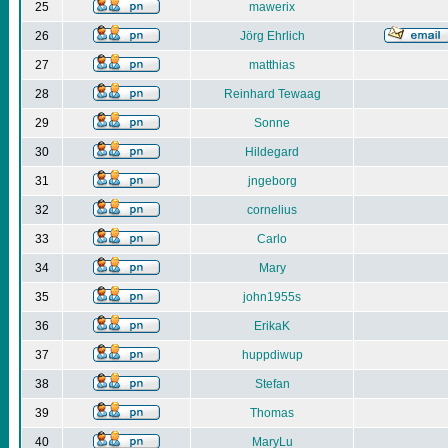
25
mawerix
26
Jörg Ehrlich
27
matthias
28
Reinhard Tewaag
29
Sonne
30
Hildegard
31
jngeborg
32
cornelius
33
Carlo
34
Mary
35
john1955s
36
ErikaK
37
huppdiwup
38
Stefan
39
Thomas
40
MaryLu