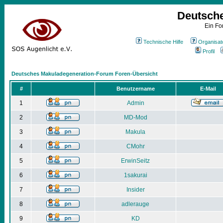
Deutsch
Ein Fo
Technische Hilfe
Organisat
Profil
Deutsches Makuladegeneration-Forum Foren-Übersicht
#
Benutzername
E-Mail
1
Admin
2
MD-Mod
3
Makula
4
CMohr
5
ErwinSeitz
6
1sakurai
7
Insider
8
adlerauge
9
KD