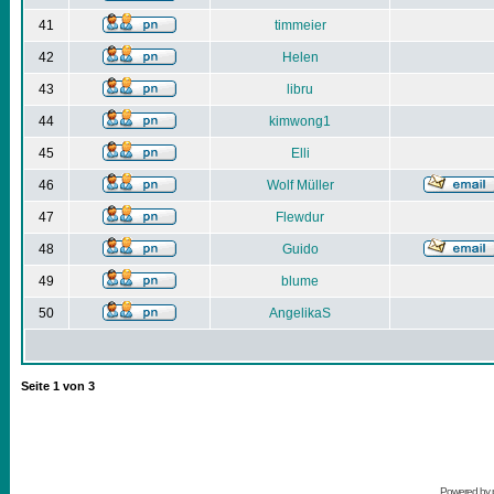
41
timmeier
42
Helen
43
libru
44
kimwong1
45
Elli
46
Wolf Müller
47
Flewdur
48
Guido
49
blume
50
AngelikaS
Seite
1
von
3
Powered by