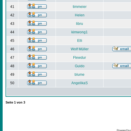
41
timmeier
42
Helen
43
libru
44
kimwong1
45
Elli
46
Wolf Müller
47
Flewdur
48
Guido
49
blume
50
AngelikaS
Seite
1
von
3
Powered by