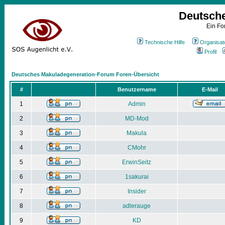
Deutsch
Ein Fo
Technische Hilfe
Organisat
Profil
Deutsches Makuladegeneration-Forum Foren-Übersicht
#
Benutzername
E-Mail
1
Admin
2
MD-Mod
3
Makula
4
CMohr
5
ErwinSeitz
6
1sakurai
7
Insider
8
adlerauge
9
KD