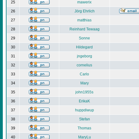
25
mawerix
26
Jörg Ehrlich
27
matthias
28
Reinhard Tewaag
29
Sonne
30
Hildegard
31
jngeborg
32
cornelius
33
Carlo
34
Mary
35
john1955s
36
ErikaK
37
huppdiwup
38
Stefan
39
Thomas
40
MaryLu