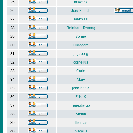
25
mawerix
26
Jörg Ehrlich
27
matthias
28
Reinhard Tewaag
29
Sonne
30
Hildegard
31
jngeborg
32
cornelius
33
Carlo
34
Mary
35
john1955s
36
ErikaK
37
huppdiwup
38
Stefan
39
Thomas
40
MaryLu