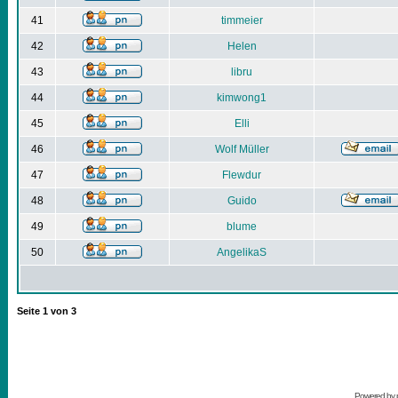
41
timmeier
42
Helen
43
libru
44
kimwong1
45
Elli
46
Wolf Müller
47
Flewdur
48
Guido
49
blume
50
AngelikaS
Seite
1
von
3
Powered by