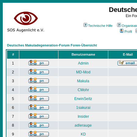
Deutsch
Ein Fo
Technische Hilfe
Organisat
Profil
Deutsches Makuladegeneration-Forum Foren-Übersicht
#
Benutzername
E-Mail
1
Admin
2
MD-Mod
3
Makula
4
CMohr
5
ErwinSeitz
6
1sakurai
7
Insider
8
adlerauge
9
KD