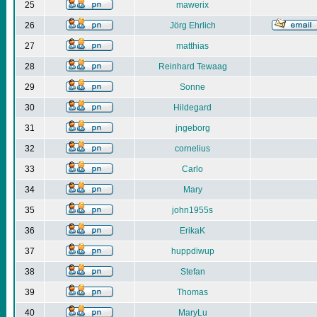
25
mawerix
26
Jörg Ehrlich
27
matthias
28
Reinhard Tewaag
29
Sonne
30
Hildegard
31
jngeborg
32
cornelius
33
Carlo
34
Mary
35
john1955s
36
ErikaK
37
huppdiwup
38
Stefan
39
Thomas
40
MaryLu