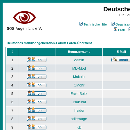
Deutsch
Ein Fo
Technische Hilfe
Organisat
Profil
Deutsches Makuladegeneration-Forum Foren-Übersicht
#
Benutzername
E-Mail
1
Admin
2
MD-Mod
3
Makula
4
CMohr
5
ErwinSeitz
6
1sakurai
7
Insider
8
adlerauge
9
KD