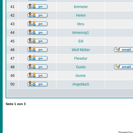
41
timmeier
42
Helen
43
libru
44
kimwong1
45
Elli
46
Wolf Müller
47
Flewdur
48
Guido
49
blume
50
AngelikaS
Seite
1
von
3
Powered by