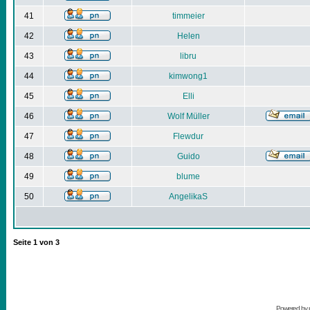
41
timmeier
42
Helen
43
libru
44
kimwong1
45
Elli
46
Wolf Müller
47
Flewdur
48
Guido
49
blume
50
AngelikaS
Seite
1
von
3
Powered by