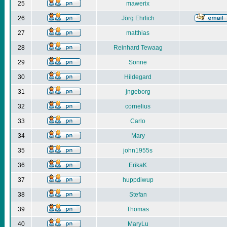
25
mawerix
26
Jörg Ehrlich
27
matthias
28
Reinhard Tewaag
29
Sonne
30
Hildegard
31
jngeborg
32
cornelius
33
Carlo
34
Mary
35
john1955s
36
ErikaK
37
huppdiwup
38
Stefan
39
Thomas
40
MaryLu