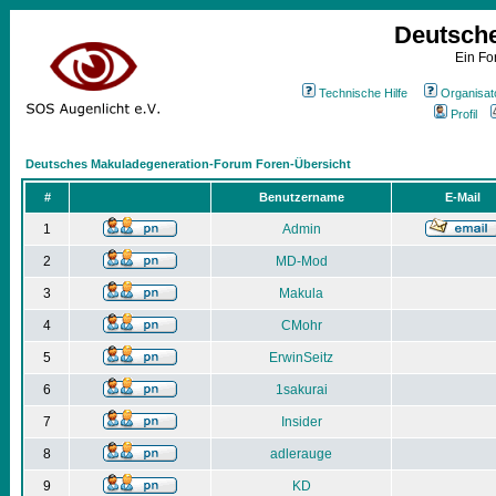
Deutsch
Ein Fo
Technische Hilfe
Organisat
Profil
Deutsches Makuladegeneration-Forum Foren-Übersicht
#
Benutzername
E-Mail
1
Admin
2
MD-Mod
3
Makula
4
CMohr
5
ErwinSeitz
6
1sakurai
7
Insider
8
adlerauge
9
KD