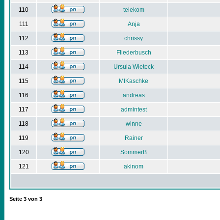
110
telekom
111
Anja
112
chrissy
113
Fliederbusch
114
Ursula Wieteck
115
MIKaschke
116
andreas
117
admintest
118
winne
119
Rainer
120
SommerB
121
akinom
Seite
3
von
3