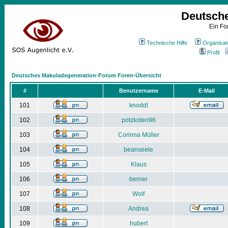
Deutsch
Ein Fo
Technische Hilfe
Organisat
Profil
Deutsches Makuladegeneration-Forum Foren-Übersicht
#
Benutzername
E-Mail
101
knoddl
102
potzkoten96
103
Corinna Müller
104
beanseele
105
Klaus
106
berner
107
Wolf
108
Andrea
109
hubert