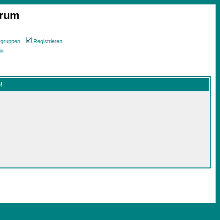
orum
rgruppen
Registrieren
in
!