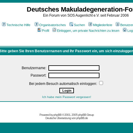
Deutsches Makuladegeneration-F
Ein Forum von SOS Augenlicht e.V. seit Februar 2006
Technische Hilfe
Organisatorisches
Suchen
Mitgliederliste
Benutze
Profil
Einloggen, um private Nachrichten zu lesen
Log
Bitte geben Sie Ihren Benutzernamen und Ihr Passwort ein, um sich einzuloggen
Benutzername:
Passwort:
Bei jedem Besuch automatisch einloggen:
Ich habe mein Passwort vergessen!
Powered by
phpBB
© 2001, 2005 phpBB Group
Deutsche Übersetzung von
phpBB.de