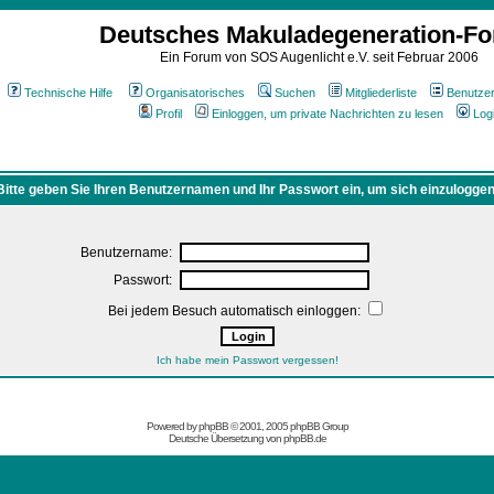
Deutsches Makuladegeneration-F
Ein Forum von SOS Augenlicht e.V. seit Februar 2006
Technische Hilfe
Organisatorisches
Suchen
Mitgliederliste
Benutze
Profil
Einloggen, um private Nachrichten zu lesen
Log
Bitte geben Sie Ihren Benutzernamen und Ihr Passwort ein, um sich einzuloggen
Benutzername:
Passwort:
Bei jedem Besuch automatisch einloggen:
Ich habe mein Passwort vergessen!
Powered by
phpBB
© 2001, 2005 phpBB Group
Deutsche Übersetzung von
phpBB.de