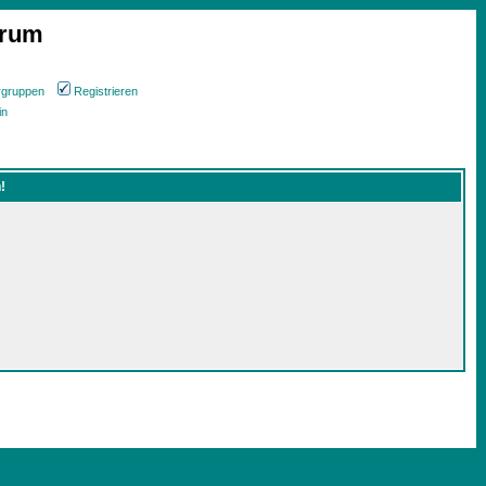
orum
rgruppen
Registrieren
in
!