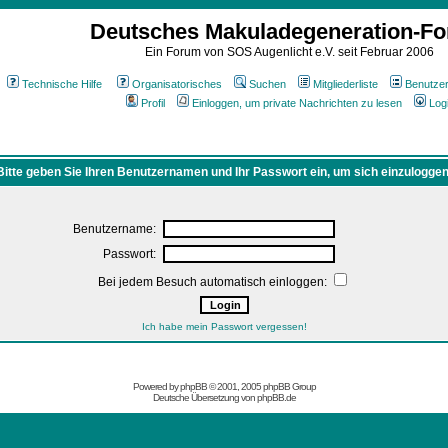
Deutsches Makuladegeneration-F
Ein Forum von SOS Augenlicht e.V. seit Februar 2006
Technische Hilfe
Organisatorisches
Suchen
Mitgliederliste
Benutze
Profil
Einloggen, um private Nachrichten zu lesen
Log
Bitte geben Sie Ihren Benutzernamen und Ihr Passwort ein, um sich einzuloggen
Benutzername:
Passwort:
Bei jedem Besuch automatisch einloggen:
Ich habe mein Passwort vergessen!
Powered by
phpBB
© 2001, 2005 phpBB Group
Deutsche Übersetzung von
phpBB.de