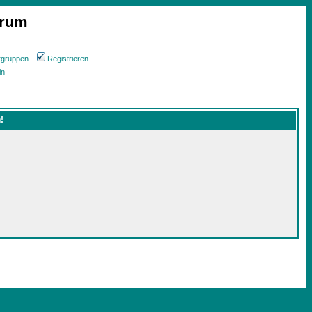
orum
rgruppen
Registrieren
in
!