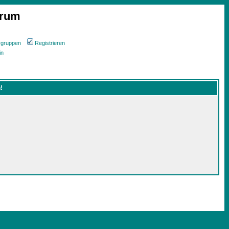
orum
rgruppen
Registrieren
in
!