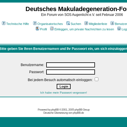
Deutsches Makuladegeneration-F
Ein Forum von SOS Augenlicht e.V. seit Februar 2006
Technische Hilfe
Organisatorisches
Suchen
Mitgliederliste
Benutze
Profil
Einloggen, um private Nachrichten zu lesen
Log
Bitte geben Sie Ihren Benutzernamen und Ihr Passwort ein, um sich einzuloggen
Benutzername:
Passwort:
Bei jedem Besuch automatisch einloggen:
Ich habe mein Passwort vergessen!
Powered by
phpBB
© 2001, 2005 phpBB Group
Deutsche Übersetzung von
phpBB.de