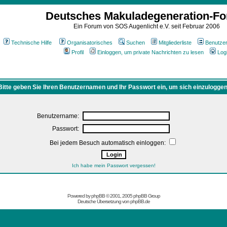
Deutsches Makuladegeneration-F
Ein Forum von SOS Augenlicht e.V. seit Februar 2006
Technische Hilfe
Organisatorisches
Suchen
Mitgliederliste
Benutze
Profil
Einloggen, um private Nachrichten zu lesen
Log
Bitte geben Sie Ihren Benutzernamen und Ihr Passwort ein, um sich einzuloggen
Benutzername:
Passwort:
Bei jedem Besuch automatisch einloggen:
Ich habe mein Passwort vergessen!
Powered by
phpBB
© 2001, 2005 phpBB Group
Deutsche Übersetzung von
phpBB.de