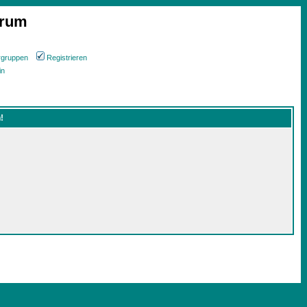
orum
rgruppen
Registrieren
in
!