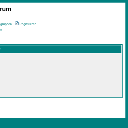
orum
rgruppen
Registrieren
in
!