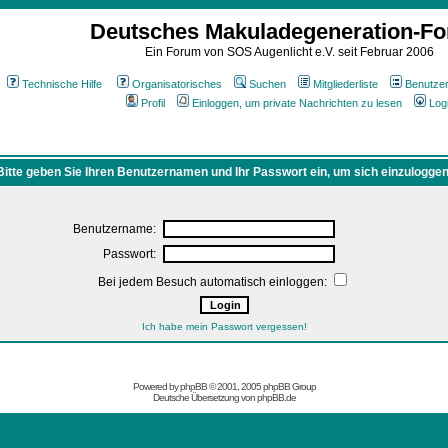
Deutsches Makuladegeneration-F
Ein Forum von SOS Augenlicht e.V. seit Februar 2006
Technische Hilfe
Organisatorisches
Suchen
Mitgliederliste
Benutze
Profil
Einloggen, um private Nachrichten zu lesen
Log
Bitte geben Sie Ihren Benutzernamen und Ihr Passwort ein, um sich einzuloggen
Benutzername:
Passwort:
Bei jedem Besuch automatisch einloggen:
Ich habe mein Passwort vergessen!
Powered by
phpBB
© 2001, 2005 phpBB Group
Deutsche Übersetzung von
phpBB.de