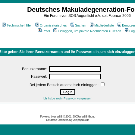
Deutsches Makuladegeneration-F
Ein Forum von SOS Augenlicht e.V. seit Februar 2006
Technische Hilfe
Organisatorisches
Suchen
Mitgliederliste
Benutze
Profil
Einloggen, um private Nachrichten zu lesen
Log
Bitte geben Sie Ihren Benutzernamen und Ihr Passwort ein, um sich einzuloggen
Benutzername:
Passwort:
Bei jedem Besuch automatisch einloggen:
Ich habe mein Passwort vergessen!
Powered by
phpBB
© 2001, 2005 phpBB Group
Deutsche Übersetzung von
phpBB.de