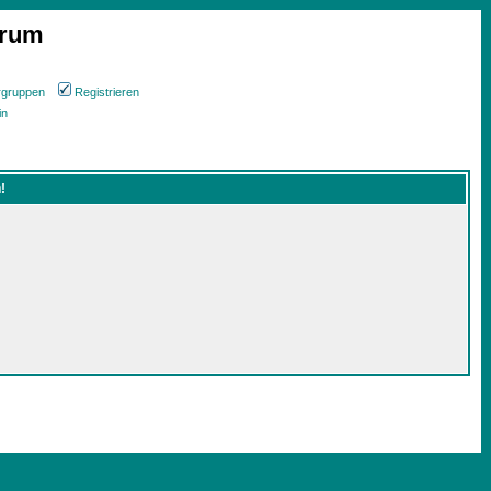
orum
rgruppen
Registrieren
in
!