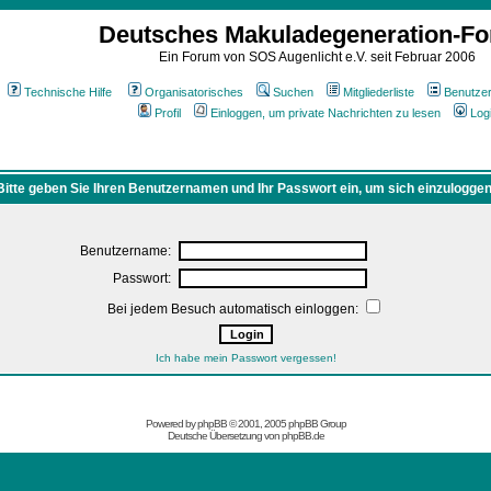
Deutsches Makuladegeneration-F
Ein Forum von SOS Augenlicht e.V. seit Februar 2006
Technische Hilfe
Organisatorisches
Suchen
Mitgliederliste
Benutze
Profil
Einloggen, um private Nachrichten zu lesen
Log
Bitte geben Sie Ihren Benutzernamen und Ihr Passwort ein, um sich einzuloggen
Benutzername:
Passwort:
Bei jedem Besuch automatisch einloggen:
Ich habe mein Passwort vergessen!
Powered by
phpBB
© 2001, 2005 phpBB Group
Deutsche Übersetzung von
phpBB.de