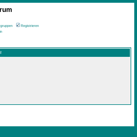
orum
rgruppen
Registrieren
in
!