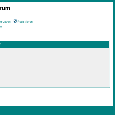
orum
rgruppen
Registrieren
in
!