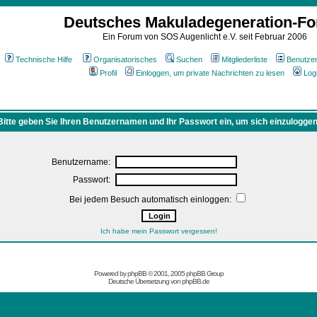
Deutsches Makuladegeneration-F
Ein Forum von SOS Augenlicht e.V. seit Februar 2006
Technische Hilfe
Organisatorisches
Suchen
Mitgliederliste
Benutze
Profil
Einloggen, um private Nachrichten zu lesen
Log
Bitte geben Sie Ihren Benutzernamen und Ihr Passwort ein, um sich einzuloggen
Benutzername:
Passwort:
Bei jedem Besuch automatisch einloggen:
Ich habe mein Passwort vergessen!
Powered by
phpBB
© 2001, 2005 phpBB Group
Deutsche Übersetzung von
phpBB.de