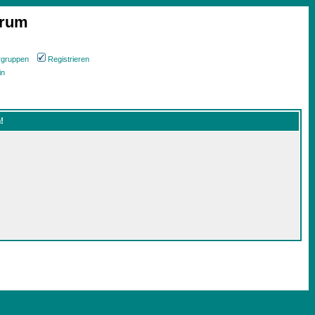
orum
rgruppen
Registrieren
in
!