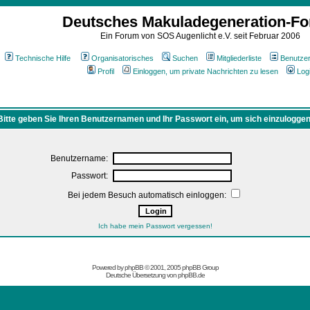
Deutsches Makuladegeneration-F
Ein Forum von SOS Augenlicht e.V. seit Februar 2006
Technische Hilfe
Organisatorisches
Suchen
Mitgliederliste
Benutze
Profil
Einloggen, um private Nachrichten zu lesen
Log
Bitte geben Sie Ihren Benutzernamen und Ihr Passwort ein, um sich einzuloggen
Benutzername:
Passwort:
Bei jedem Besuch automatisch einloggen:
Ich habe mein Passwort vergessen!
Powered by
phpBB
© 2001, 2005 phpBB Group
Deutsche Übersetzung von
phpBB.de