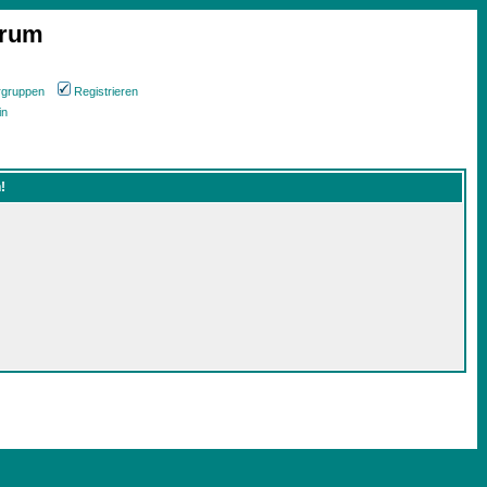
orum
rgruppen
Registrieren
in
!