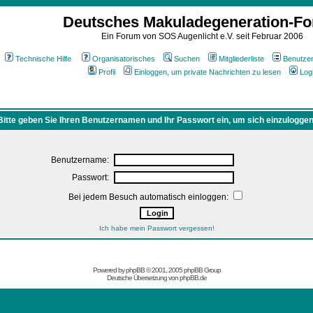
Deutsches Makuladegeneration-F
Ein Forum von SOS Augenlicht e.V. seit Februar 2006
Technische Hilfe
Organisatorisches
Suchen
Mitgliederliste
Benutze
Profil
Einloggen, um private Nachrichten zu lesen
Log
Bitte geben Sie Ihren Benutzernamen und Ihr Passwort ein, um sich einzuloggen
Benutzername:
Passwort:
Bei jedem Besuch automatisch einloggen:
Ich habe mein Passwort vergessen!
Powered by
phpBB
© 2001, 2005 phpBB Group
Deutsche Übersetzung von
phpBB.de