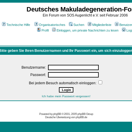
Deutsches Makuladegeneration-F
Ein Forum von SOS Augenlicht e.V. seit Februar 2006
Technische Hilfe
Organisatorisches
Suchen
Mitgliederliste
Benutze
Profil
Einloggen, um private Nachrichten zu lesen
Log
Bitte geben Sie Ihren Benutzernamen und Ihr Passwort ein, um sich einzuloggen
Benutzername:
Passwort:
Bei jedem Besuch automatisch einloggen:
Ich habe mein Passwort vergessen!
Powered by
phpBB
© 2001, 2005 phpBB Group
Deutsche Übersetzung von
phpBB.de