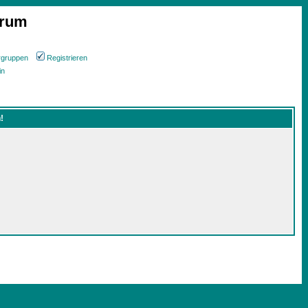
orum
rgruppen
Registrieren
in
!