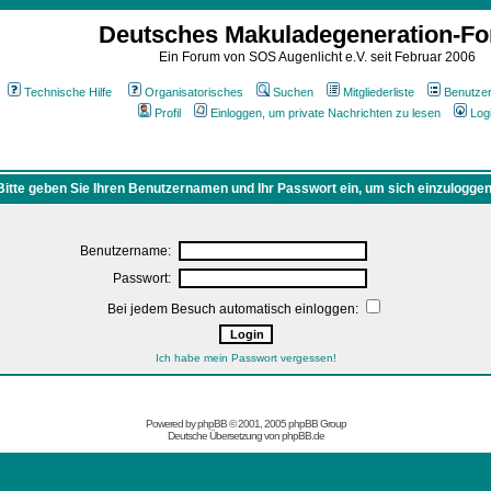
Deutsches Makuladegeneration-F
Ein Forum von SOS Augenlicht e.V. seit Februar 2006
Technische Hilfe
Organisatorisches
Suchen
Mitgliederliste
Benutze
Profil
Einloggen, um private Nachrichten zu lesen
Log
Bitte geben Sie Ihren Benutzernamen und Ihr Passwort ein, um sich einzuloggen
Benutzername:
Passwort:
Bei jedem Besuch automatisch einloggen:
Ich habe mein Passwort vergessen!
Powered by
phpBB
© 2001, 2005 phpBB Group
Deutsche Übersetzung von
phpBB.de