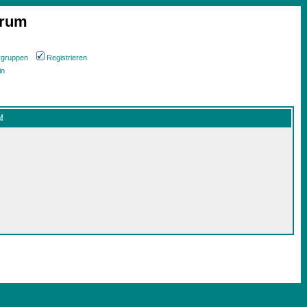
orum
rgruppen
Registrieren
in
!