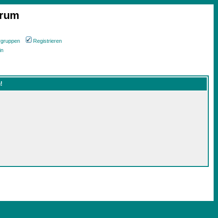
orum
rgruppen
Registrieren
in
!