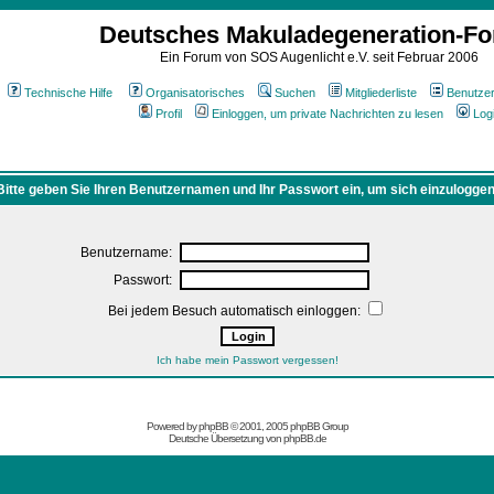
Deutsches Makuladegeneration-F
Ein Forum von SOS Augenlicht e.V. seit Februar 2006
Technische Hilfe
Organisatorisches
Suchen
Mitgliederliste
Benutze
Profil
Einloggen, um private Nachrichten zu lesen
Log
Bitte geben Sie Ihren Benutzernamen und Ihr Passwort ein, um sich einzuloggen
Benutzername:
Passwort:
Bei jedem Besuch automatisch einloggen:
Ich habe mein Passwort vergessen!
Powered by
phpBB
© 2001, 2005 phpBB Group
Deutsche Übersetzung von
phpBB.de