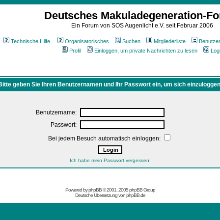
Deutsches Makuladegeneration-F
Ein Forum von SOS Augenlicht e.V. seit Februar 2006
Technische Hilfe
Organisatorisches
Suchen
Mitgliederliste
Benutze
Profil
Einloggen, um private Nachrichten zu lesen
Log
Bitte geben Sie Ihren Benutzernamen und Ihr Passwort ein, um sich einzuloggen
Benutzername:
Passwort:
Bei jedem Besuch automatisch einloggen:
Ich habe mein Passwort vergessen!
Powered by
phpBB
© 2001, 2005 phpBB Group
Deutsche Übersetzung von
phpBB.de