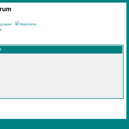
orum
rgruppen
Registrieren
in
!