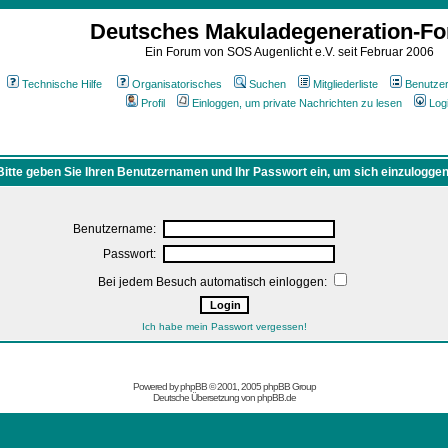
Deutsches Makuladegeneration-F
Ein Forum von SOS Augenlicht e.V. seit Februar 2006
Technische Hilfe
Organisatorisches
Suchen
Mitgliederliste
Benutze
Profil
Einloggen, um private Nachrichten zu lesen
Log
Bitte geben Sie Ihren Benutzernamen und Ihr Passwort ein, um sich einzuloggen
Benutzername:
Passwort:
Bei jedem Besuch automatisch einloggen:
Ich habe mein Passwort vergessen!
Powered by
phpBB
© 2001, 2005 phpBB Group
Deutsche Übersetzung von
phpBB.de