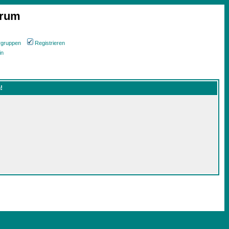
orum
rgruppen
Registrieren
in
!