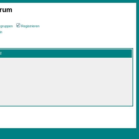
orum
rgruppen
Registrieren
in
!