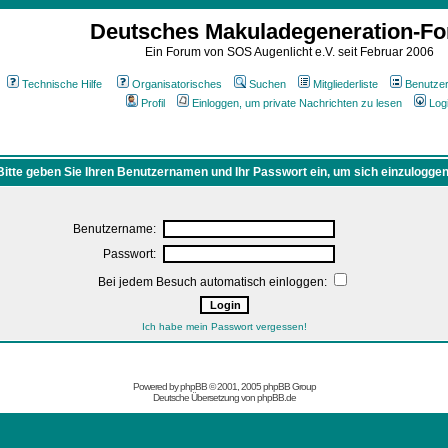
Deutsches Makuladegeneration-F
Ein Forum von SOS Augenlicht e.V. seit Februar 2006
Technische Hilfe
Organisatorisches
Suchen
Mitgliederliste
Benutze
Profil
Einloggen, um private Nachrichten zu lesen
Log
Bitte geben Sie Ihren Benutzernamen und Ihr Passwort ein, um sich einzuloggen
Benutzername:
Passwort:
Bei jedem Besuch automatisch einloggen:
Ich habe mein Passwort vergessen!
Powered by
phpBB
© 2001, 2005 phpBB Group
Deutsche Übersetzung von
phpBB.de