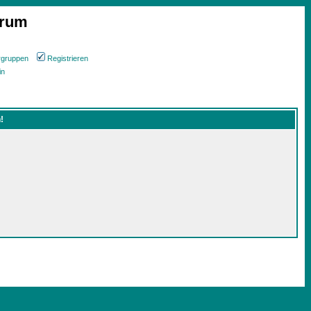
orum
rgruppen
Registrieren
in
!