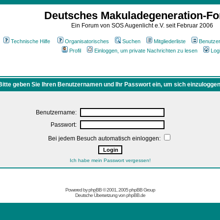
Deutsches Makuladegeneration-F
Ein Forum von SOS Augenlicht e.V. seit Februar 2006
Technische Hilfe
Organisatorisches
Suchen
Mitgliederliste
Benutze
Profil
Einloggen, um private Nachrichten zu lesen
Log
Bitte geben Sie Ihren Benutzernamen und Ihr Passwort ein, um sich einzuloggen
Benutzername:
Passwort:
Bei jedem Besuch automatisch einloggen:
Ich habe mein Passwort vergessen!
Powered by
phpBB
© 2001, 2005 phpBB Group
Deutsche Übersetzung von
phpBB.de