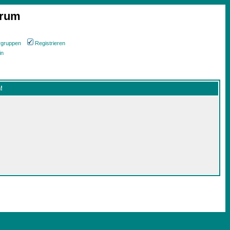
orum
rgruppen
Registrieren
in
!