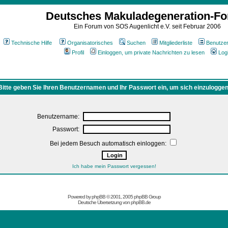
Deutsches Makuladegeneration-F
Ein Forum von SOS Augenlicht e.V. seit Februar 2006
Technische Hilfe
Organisatorisches
Suchen
Mitgliederliste
Benutze
Profil
Einloggen, um private Nachrichten zu lesen
Log
Bitte geben Sie Ihren Benutzernamen und Ihr Passwort ein, um sich einzuloggen
Benutzername:
Passwort:
Bei jedem Besuch automatisch einloggen:
Ich habe mein Passwort vergessen!
Powered by
phpBB
© 2001, 2005 phpBB Group
Deutsche Übersetzung von
phpBB.de