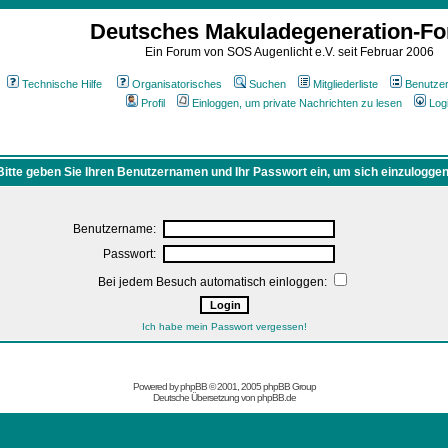
Deutsches Makuladegeneration-F
Ein Forum von SOS Augenlicht e.V. seit Februar 2006
Technische Hilfe
Organisatorisches
Suchen
Mitgliederliste
Benutze
Profil
Einloggen, um private Nachrichten zu lesen
Log
Bitte geben Sie Ihren Benutzernamen und Ihr Passwort ein, um sich einzuloggen
Benutzername:
Passwort:
Bei jedem Besuch automatisch einloggen:
Ich habe mein Passwort vergessen!
Powered by
phpBB
© 2001, 2005 phpBB Group
Deutsche Übersetzung von
phpBB.de