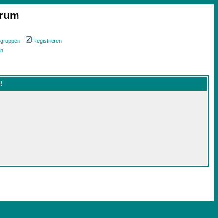
orum
rgruppen
Registrieren
in
!