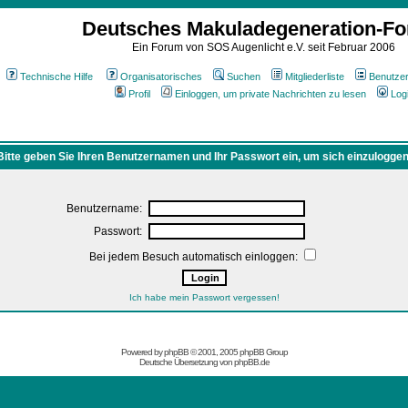
Deutsches Makuladegeneration-F
Ein Forum von SOS Augenlicht e.V. seit Februar 2006
Technische Hilfe
Organisatorisches
Suchen
Mitgliederliste
Benutze
Profil
Einloggen, um private Nachrichten zu lesen
Log
Bitte geben Sie Ihren Benutzernamen und Ihr Passwort ein, um sich einzuloggen
Benutzername:
Passwort:
Bei jedem Besuch automatisch einloggen:
Ich habe mein Passwort vergessen!
Powered by
phpBB
© 2001, 2005 phpBB Group
Deutsche Übersetzung von
phpBB.de