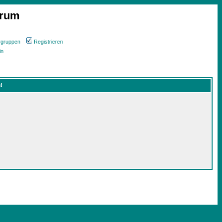
orum
rgruppen
Registrieren
in
!