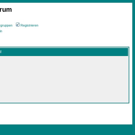
orum
rgruppen
Registrieren
in
!