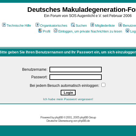
Deutsches Makuladegeneration-F
Ein Forum von SOS Augenlicht e.V. seit Februar 2006
Technische Hilfe
Organisatorisches
Suchen
Mitgliederliste
Benutze
Profil
Einloggen, um private Nachrichten zu lesen
Log
Bitte geben Sie Ihren Benutzernamen und Ihr Passwort ein, um sich einzuloggen
Benutzername:
Passwort:
Bei jedem Besuch automatisch einloggen:
Ich habe mein Passwort vergessen!
Powered by
phpBB
© 2001, 2005 phpBB Group
Deutsche Übersetzung von
phpBB.de