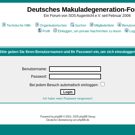
Deutsches Makuladegeneration-F
Ein Forum von SOS Augenlicht e.V. seit Februar 2006
Technische Hilfe
Organisatorisches
Suchen
Mitgliederliste
Benutze
Profil
Einloggen, um private Nachrichten zu lesen
Log
Bitte geben Sie Ihren Benutzernamen und Ihr Passwort ein, um sich einzuloggen
Benutzername:
Passwort:
Bei jedem Besuch automatisch einloggen:
Ich habe mein Passwort vergessen!
Powered by
phpBB
© 2001, 2005 phpBB Group
Deutsche Übersetzung von
phpBB.de