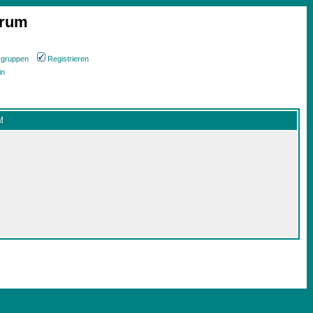
orum
rgruppen
Registrieren
in
!